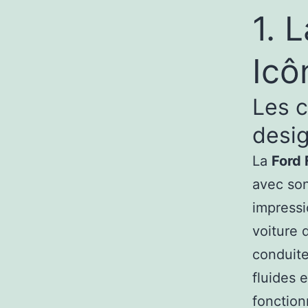
1. 
Icô
Les c
desig
La
Ford 
avec son
impressi
voiture 
conduite
fluides 
fonction