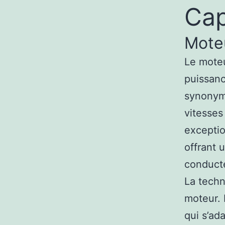
Ca
Moteu
Le mote
puissanc
synonyme
vitesses
exceptio
offrant 
conducte
La techn
moteur.
qui s’ad