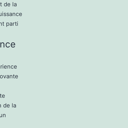
 de la
puissance
t parti
ance
érience
novante
te
n de la
 un