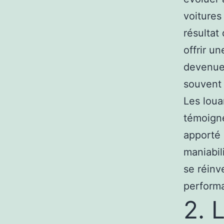
voitures
résultat
offrir u
devenue 
souvent 
Les loua
témoigne
apporté 
maniabil
se réinv
performa
2. 