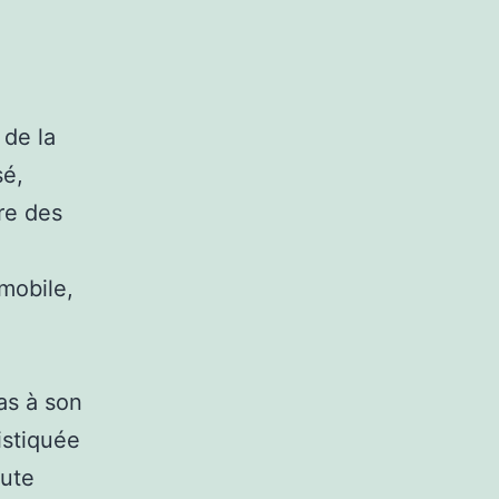
 de la
sé,
re des
mobile,
as à son
istiquée
aute