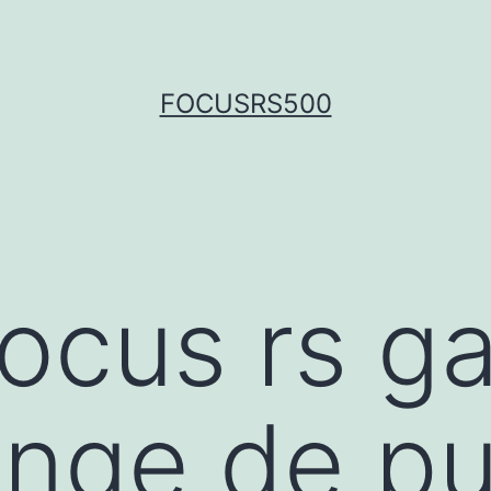
FOCUSRS500
focus rs ga
nge de pu