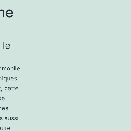
ne
 le
tomobile
niques
, cette
de
nes
s aussi
eure