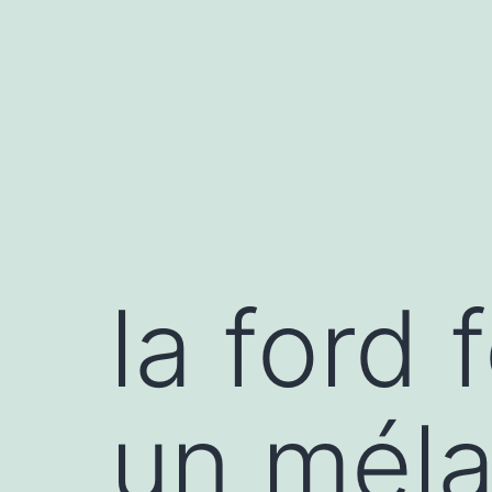
la ford 
un méla