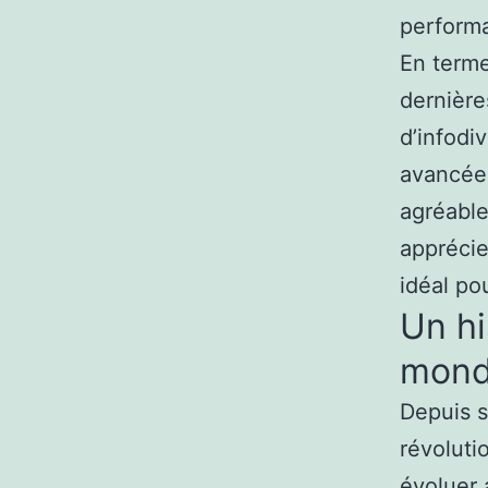
performa
En terme
dernière
d’infodi
avancées
agréable
apprécie
idéal po
Un hi
mond
Depuis s
révoluti
évoluer 