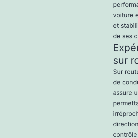
performa
voiture 
et stabi
de ses c
Expé
sur r
Sur rout
de condu
assure u
permetta
irréproc
directio
contrôle