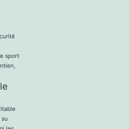
curité
e sport
ntien,
le
itable
 su
mi les