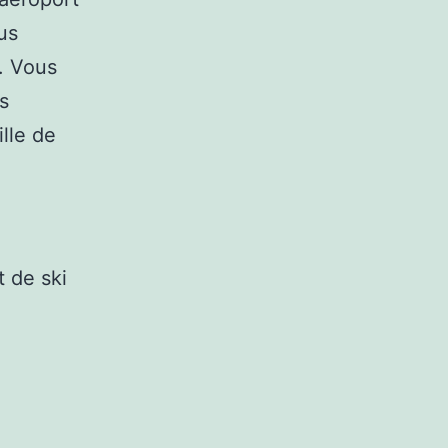
us
e. Vous
s
ille de
 de ski