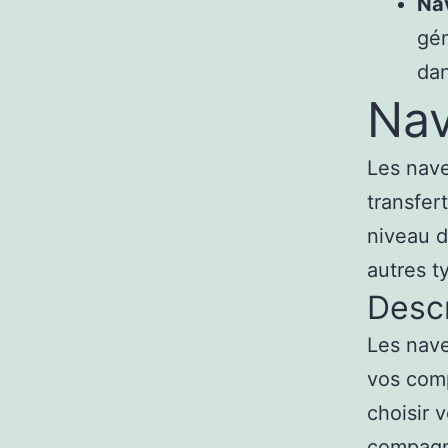
Nav
gén
dan
Nav
Les nave
transfer
niveau d
autres t
Descr
Les nave
vos comp
choisir 
compagni