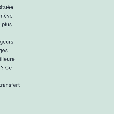
située
Genève
s plus
ageurs
ages
illeure
 ? Ce
transfert