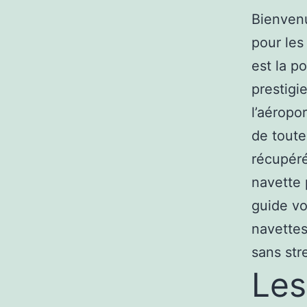
Bienvenu
pour les
est la p
prestigi
l’aéropo
de toute
récupéré
navette 
guide vo
navettes
sans str
Les