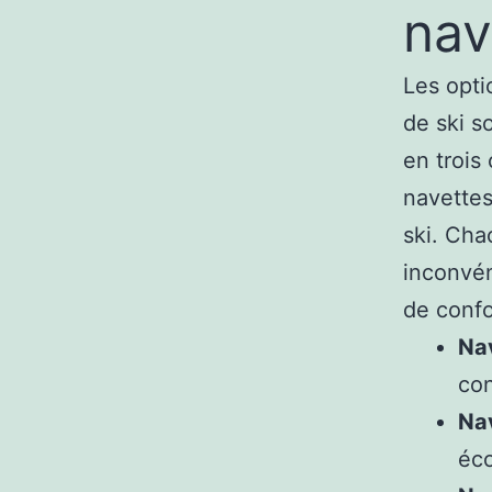
nav
Les opti
de ski s
en trois 
navettes
ski. Cha
inconvén
de confor
Nav
con
Na
éco