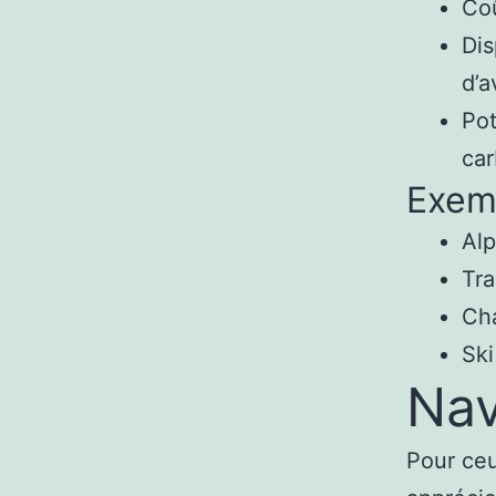
Coû
Dis
d’
Pot
ca
Exem
Al
Tra
Ch
Ski
Nav
Pour ceu