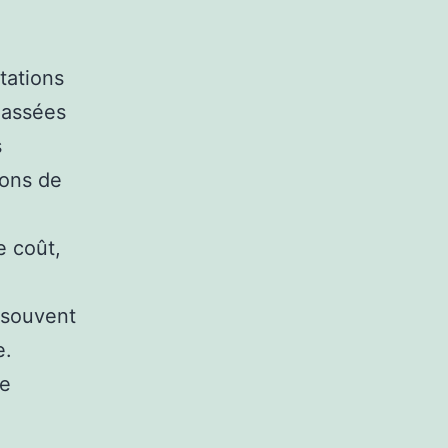
tations
lassées
s
ions de
e coût,
 souvent
e.
ve