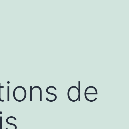
tions de
is