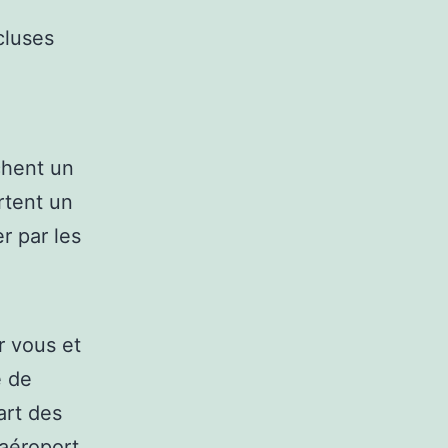
cluses
chent un
rtent un
r par les
r vous et
é de
art des
’aéroport