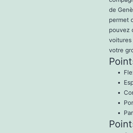
de Genèv
permet d
pouvez c
voitures
votre gr
Point
Fle
Esp
Con
Por
Par
Point