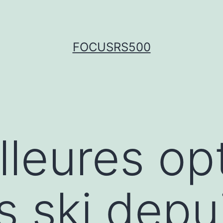
FOCUSRS500
lleures op
s ski depu