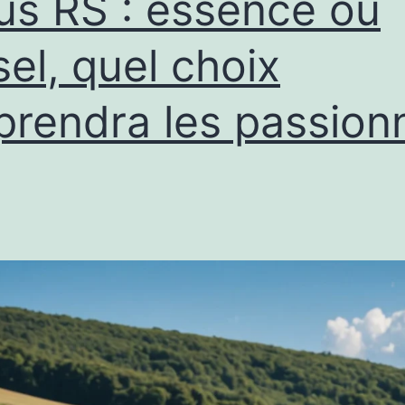
us RS : essence ou
sel, quel choix
prendra les passion