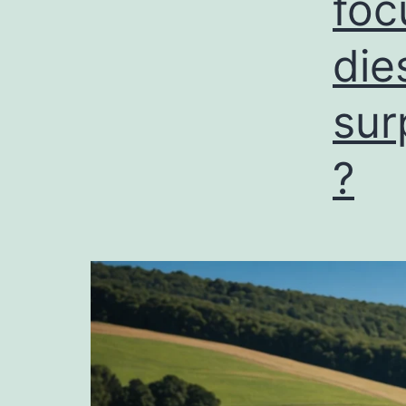
foc
die
sur
?