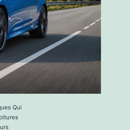
ques Qui
oitures
urs