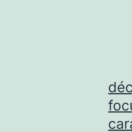
déc
foc
car