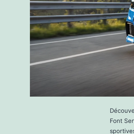
Découver
Font Sen
sportive