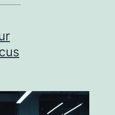
ur
ocus