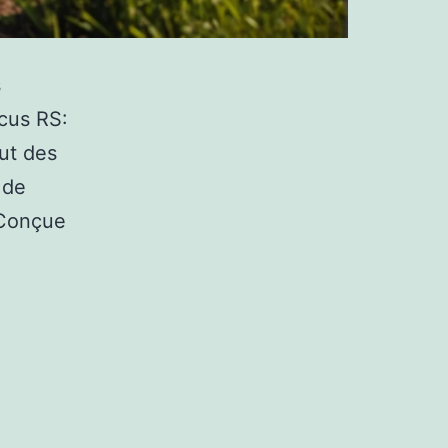
s
ocus RS:
ut des
 de
 Conçue