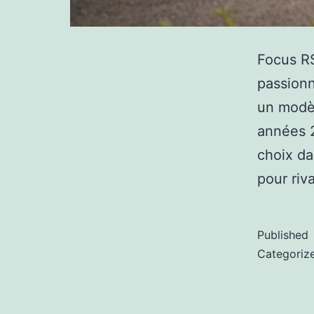
Focus RS
passionn
un modè
années 2
choix da
pour riv
Published
Categoriz