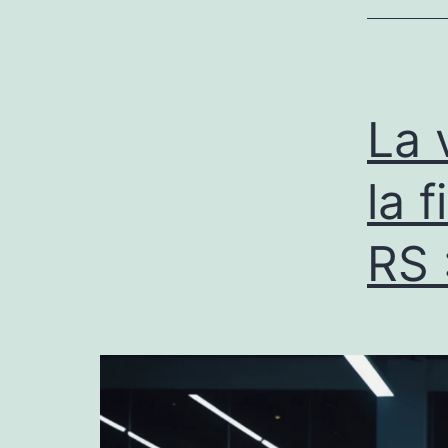
La 
la 
RS 