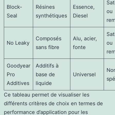
Sat
Block-
Résines
Essence,
ou
Seal
synthétiques
Diesel
re
Sat
Composés
Alu, acier,
No Leaky
ou
sans fibre
fonte
re
Goodyear
Additifs à
No
Pro
base de
Universel
spé
Additives
liquide
Ce tableau permet de visualiser les
différents critères de choix en termes de
performance d’application pour les