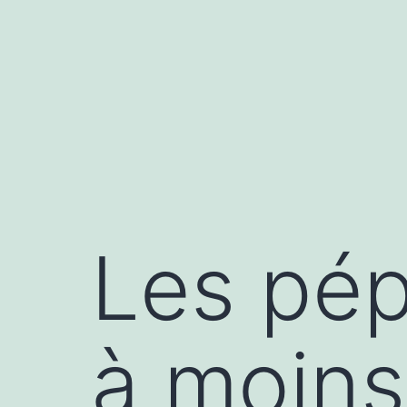
Les pép
à moins