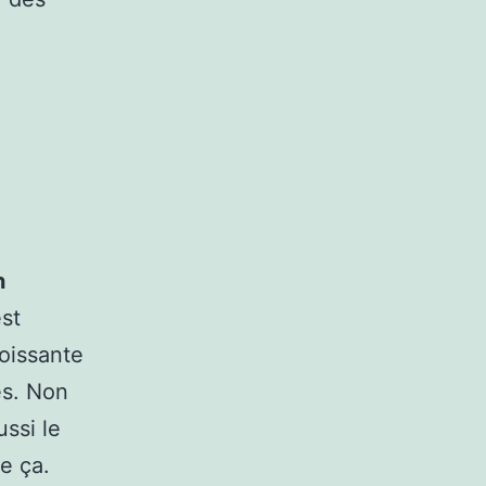
s
n
est
roissante
es. Non
ussi le
e ça.