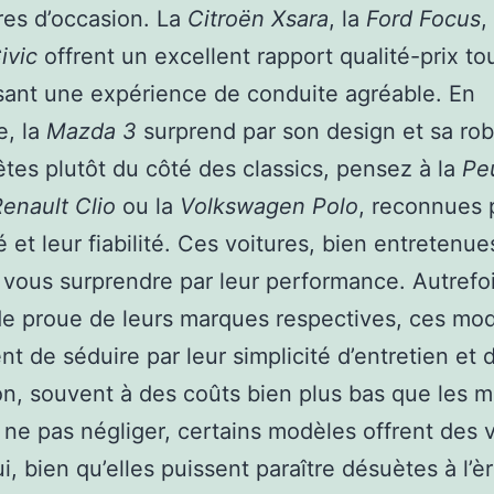
res d’occasion. La
Citroën Xsara
, la
Ford Focus
,
ivic
offrent un excellent rapport qualité-prix to
sant une expérience de conduite agréable. En
e, la
Mazda 3
surprend par son design et sa ro
êtes plutôt du côté des classics, pensez à la
Pe
enault Clio
ou la
Volkswagen Polo
, reconnues 
é et leur fiabilité. Ces voitures, bien entretenue
vous surprendre par leur performance. Autrefo
de proue de leurs marques respectives, ces mo
nt de séduire par leur simplicité d’entretien et 
on, souvent à des coûts bien plus bas que les 
 ne pas négliger, certains modèles offrent des 
ui, bien qu’elles puissent paraître désuètes à l’è