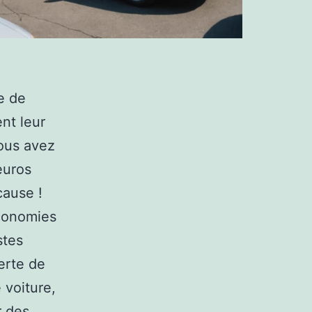
re de
nt leur
vous avez
euros
cause !
économies
stes
erte de
 voiture,
r des