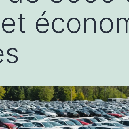
é et écono
es