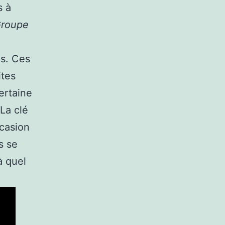
s à
roupe
és. Ces
ites
ertaine
 La clé
ccasion
s se
à quel