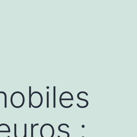
mobiles
euros :