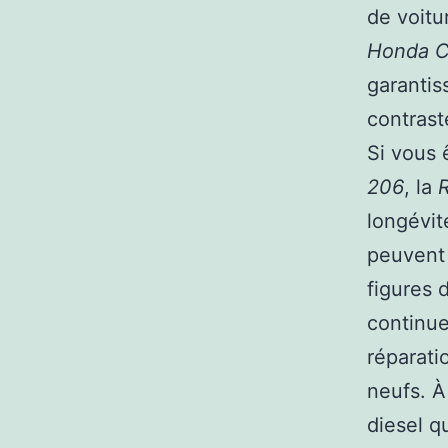
de voitu
Honda C
garantis
contrast
Si vous 
206
, la
R
longévit
peuvent 
figures 
continue
réparati
neufs. À
diesel q