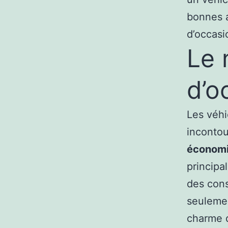
bonnes a
d’occasi
Le 
d’o
Les véh
inconto
économ
principa
des cons
seulemen
charme d