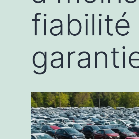
fiabilit
garanti