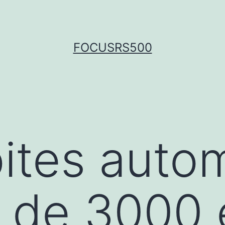
FOCUSRS500
ites auto
 de 3000 