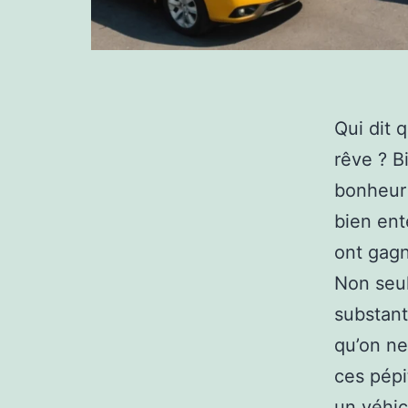
Qui dit q
rêve ? B
bonheur 
bien ent
ont gagn
Non seul
substant
qu’on ne
ces pépi
un véhic