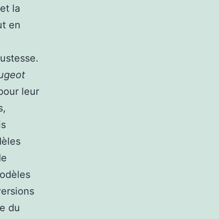
 et la
ut en
bustesse.
ugeot
pour leur
s,
is
dèles
de
modèles
versions
re du