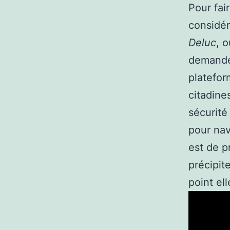
Pour fai
considér
Deluc
, 
demanden
platefor
citadine
sécurité 
pour nav
est de p
précipit
point el